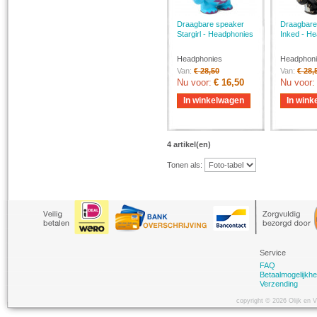
Draagbare speaker
Draagbare
Stargirl - Headphonies
Inked - H
Headphonies
Headphon
Van:
€ 28,50
Van:
€ 28,
Nu voor:
€ 16,50
Nu voor:
In winkelwagen
In wink
4 artikel(en)
Tonen als:
Service
FAQ
Betaalmogelijkh
Verzending
copyright © 2026 Olijk en 