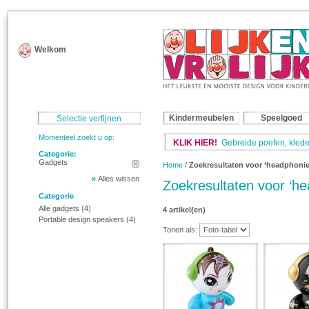
Welkom
Kindermeubelen
Speelgoed
Selectie verfijnen
Momenteel zoekt u op:
KLIK HIER!
Gebreide poefen, klede
Categorie:
Gadgets
Home
/
Zoekresultaten voor ‘headphonie
»
Alles wissen
Zoekresultaten voor ‘he
Categorie
Alle gadgets
(4)
4 artikel(en)
Portable design speakers
(4)
Tonen als: