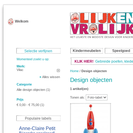
Welkom
Kindermeubelen
Speelgoed
Selectie verfijnen
Momenteel zoekt u op:
KLIK HIER!
Gebreide poefen, klede
Merk:
Vilac
Home
/
Design objecten
»
Alles wissen
Design objecten
Categorie
1 artikel(en)
Alle design objecten
(1)
Tonen als:
Prijs
€ 0,00
-
€ 75,00
(1)
Populaire labels
Anne-Claire Petit