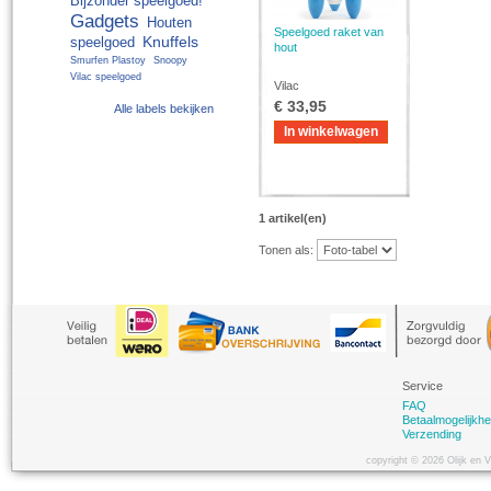
Bijzonder speelgoed!
Gadgets
Houten
Speelgoed raket van
Knuffels
speelgoed
hout
Smurfen Plastoy
Snoopy
Vilac speelgoed
Vilac
€ 33,95
Alle labels bekijken
In winkelwagen
1 artikel(en)
Tonen als:
Service
FAQ
Betaalmogelijkh
Verzending
copyright © 2026 Olijk en 