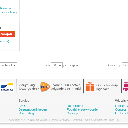
e Gauche
 + inrichting
0
elwagen
ing(en)
Toon
per pagina
Sorteer op
Service
Wie zijn w
FAQ
Retourneren
Olijk en V
Betaalmogelijkheden
Populaire zoekwoorden
Contact
Verzending
Sitemap
Leuke lin
copyright © 2026 Olijk en Vrolijk - Design: Montana Creations - Web development: FloorIS.nl