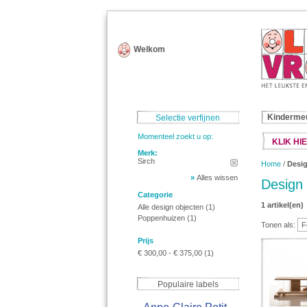
Welkom
Kinderme
Selectie verfijnen
Momenteel zoekt u op:
KLIK HIE
Merk:
Sirch
Home
/
Desig
»
Alles wissen
Design 
Categorie
1 artikel(en)
Alle design objecten
(1)
Poppenhuizen
(1)
Tonen als:
Prijs
€ 300,00
-
€ 375,00
(1)
Populaire labels