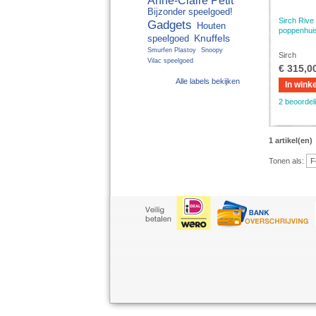
Anne-Claire Petit
Bijzonder speelgoed!
Sirch Riv
Gadgets
Houten
poppenhuis
Knuffels
speelgoed
Smurfen Plastoy
Snoopy
Sirch
Vilac speelgoed
€ 315,0
Alle labels bekijken
In wink
2 beoordel
1 artikel(en)
Tonen als: