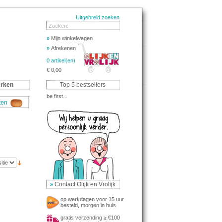
Uitgebreid zoeken
Zoeken:
»
Mijn winkelwagen
»
Afrekenen
0 artikel(en)
€ 0,00
rken
Top 5 bestsellers
be first...
aten
Contact Olijk en Vrolijk
»
op werkdagen voor 15 uur
besteld, morgen in huis
gratis verzending ≥ €100