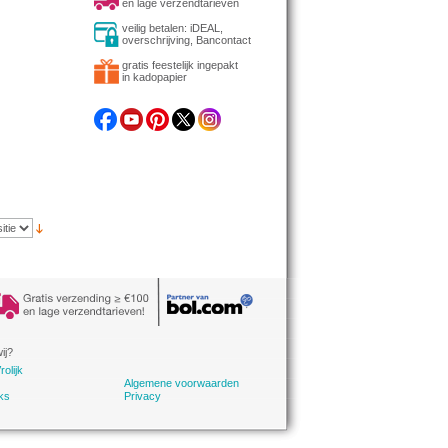
en lage verzendtarieven
veilig betalen: iDEAL,
overschrijving, Bancontact
gratis feestelijk ingepakt
in kadopapier
ij?
rolijk
Algemene voorwaarden
ks
Privacy