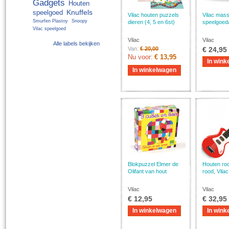
Gadgets
Houten
Knuffels
speelgoed
Vilac houten puzzels
Vilac mass
Smurfen Plastoy
Snoopy
dieren (4, 5 en 6st)
speelgoed
Vilac speelgoed
Vilac
Vilac
Alle labels bekijken
Van:
€ 20,00
€ 24,95
Nu voor:
€ 13,95
In wink
In winkelwagen
Blokpuzzel Elmer de
Houten roc
Olifant van hout
rood, Vilac
Vilac
Vilac
€ 12,95
€ 32,95
In winkelwagen
In wink