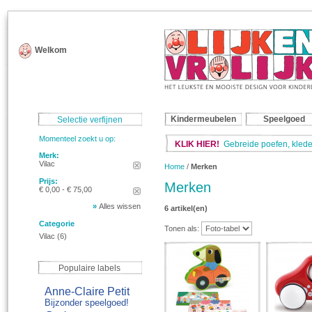
Welkom
Kindermeubelen
Speelgoed
Selectie verfijnen
Momenteel zoekt u op:
KLIK HIER!
Gebreide poefen, klede
Merk:
Vilac
Home
/
Merken
Prijs:
Merken
€ 0,00 - € 75,00
»
Alles wissen
6 artikel(en)
Categorie
Tonen als:
Vilac
(6)
Populaire labels
Anne-Claire Petit
Bijzonder speelgoed!