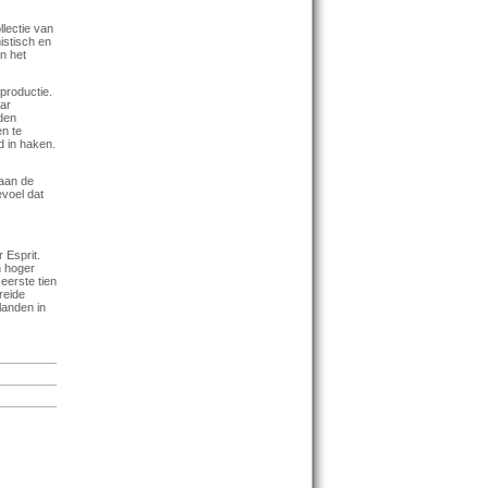
llectie van
istisch en
n het
 productie.
aar
den
n te
 in haken.
 aan de
evoel dat
 Esprit.
en hoger
eerste tien
reide
landen in