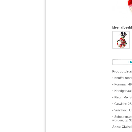
Meer afbeel
De
Productdetai
• Knuffel rend
• Formaat: 4
• Handgehaakt
• Kleur: Mix S
• Gewicht: 25
• Veiligheid:
• Schoonmake
worden, op 3
Anne-Claire 