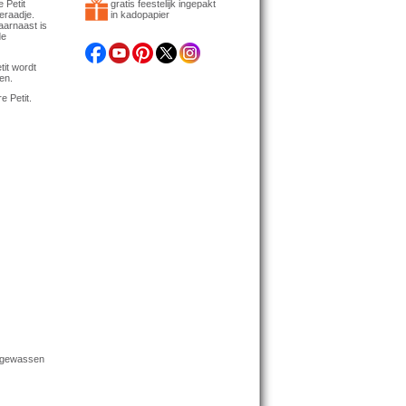
 Petit
gratis feestelijk ingepakt
eraadje.
in kadopapier
daarnaast is
de
tit wordt
en.
e Petit.
a gewassen