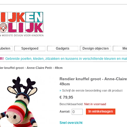
ubelen
Speelgoed
Gadgets
Design objecten
Me
R!
Gebreide poefen, kleden, zitzakken en kussens in verschillende kleuren en m
er knuffel groot - Anne-Claire Petit - 49cm
Rendier knuffel groot - Anne-Claire 
49cm
»
Schrijf de eerste beoordeling van dit product
€ 79,95
Beschikbaarheid:
Niet in voorraad
In winkelwagen
Aantal:
Snel overzicht