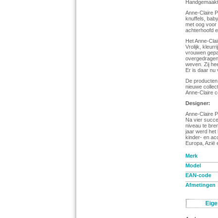
Handgemaakte
Anne-Claire Pe
knuffels, bab
met oog voor 
achterhoofd e
Het Anne-Clair
Vrolijk, kleur
vrouwen gepa
overgedragen.
weven. Zij h
Er is daar nu
De producten 
nieuwe collec
Anne-Claire co
Designer:
Anne-Claire P
Na vier succes
niveau te bre
jaar werd het
kinder- en ac
Europa, Azië 
Merk
Model
EAN-code
Afmetingen
Eige