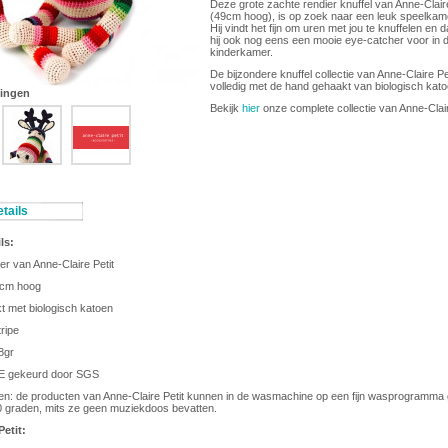
Deze grote zachte rendier knuffel van Anne-Claire
(49cm hoog), is op zoek naar een leuk speelkam
Hij vindt het fijn om uren met jou te knuffelen en 
hij ook nog eens een mooie eye-catcher voor in 
kinderkamer.
De bijzondere knuffel collectie van Anne-Claire Pe
volledig met de hand gehaakt van biologisch kato
dingen
Bekijk
hier
onze complete collectie van Anne-Clair
tails
ls:
ier van Anne-Claire Petit
9cm hoog
 met biologisch katoen
tripe
8gr
 CE gekeurd door SGS
n: de producten van Anne-Claire Petit kunnen in de wasmachine op een fijn wasprogramm
0 graden, mits ze geen muziekdoos bevatten.
Petit: