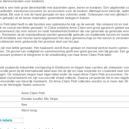
 dierenvrienden voor kinderen.
tit is een hele grote dierenfamilie met duizenden apen, beren en konijnen. Een uitgebreide co
yartikelen, interieuraccessoires en accessoires voor de keuken. Allemaal even kleurrijk, optim
detail. Elk stuk is met de hand gemaakt en dus volstrekt uniek. Ontworpen met een glimlach i
n gehaakt uit de beste materialen, grotendeels biologisch katoen.
e Petit label heeft in alle facetten een optimistische kijk op de wereld. Van ontwerp tot en met
rijk en vooral met liefde gemaakt. In China ontdekte Anne-Claire een groot agrarisch gebied w
ssioneerd zijn over weven en oude handwerktechnieken die van generatie op generatie wor
 Restanten uit de maïslandbouw werden gewoonlijk gebruikt om traditionele tassen en hoede
eeft inmiddels een hechte band opgebouwd met deze gemeenschap en het weven is veranderd
 voldoende werk gedurende het grootste deel van het jaar.
zijn met liefde gemaakt. Het haakwerk wordt thuis gedaan en meestal werken buren samen
ties. Dit gevoel van veiligheid en samenwerking geeft een goed gevoel, een blij gevoel. Een g
nstant probeert te integreren in de ontwikkeling van haar Anne-Claire Petit label.
etit studeerde industriële vormgeving in Eindhoven en begon haar carrière als ontwerper voor
volle jaren bij dit internationale label was het de tijd om haar inspiratie en creativiteit naar e
ngen. De ontwerper begon haar eigen label onder de naam Anne-Claire Petit accessoires. De 
 label vooral bekend om zijn succesvolle shawl collectie. Daarna veranderde het in een uitgeb
cessoirelijn van kleurrijk handwerk. De Anne-Claire Petit collecties worden nu in meer dan 36 
en de Verenigde Staten verkocht.
Anne-Claire Petit
Rendier knuffel, Mix Stripe
Nee
49cm hoog
n labels