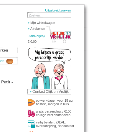
Uitgebreid zoeken
Zoeken:
»
Mijn winkelwagen
»
Afrekenen
0 artikel(en)
€ 0,00
rken
aten
Petit -
Contact Olijk en Vrolijk
»
op werkdagen voor 15 uur
besteld, morgen in huis
gratis verzending ≥ €100
en lage verzendtarieven
veilig betalen: iDEAL,
overschrijving, Bancontact