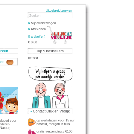
Uitgebreid zoeken
Zoeken:
»
Mijn winkelwagen
»
Afrekenen
0 artikel(en)
€ 0,00
rken
Top 5 bestsellers
be first...
aten
Contact Olijk en Vrolijk
»
op werkdagen voor 15 uur
eelgoed voor
besteld, morgen in huis
inderen
Natuur,
gratis verzending ≥ €100