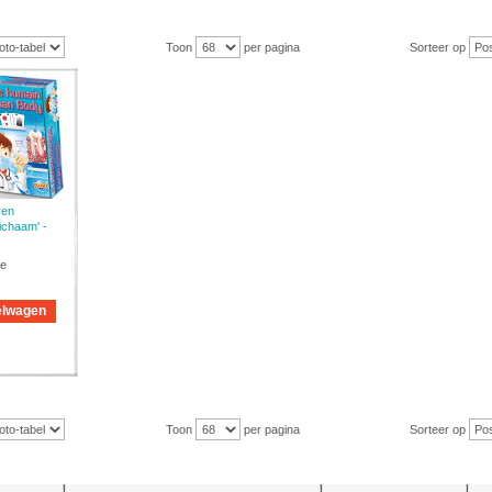
Toon
per pagina
Sorteer op
ren
lichaam' -
ce
elwagen
Toon
per pagina
Sorteer op