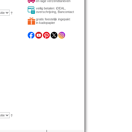
en lage verzendtarieven
veilig betalen: iDEAL,
overschrijving, Bancontact
gratis feestelijk ingepakt
in kadopapier