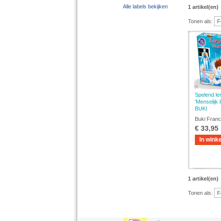
Alle labels bekijken
1 artikel(en)
Tonen als:
Spelend le
'Menselijk 
BUKI
Buki Fran
€ 33,95
In wink
1 artikel(en)
Tonen als: