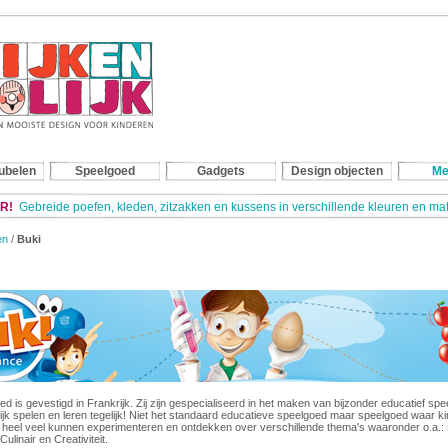
ubelen
Speelgoed
Gadgets
Design objecten
Me
R!
Gebreide poefen, kleden, zitzakken en kussens in verschillende kleuren en m
en
/
Buki
d is gevestigd in Frankrijk. Zij zijn gespecialiseerd in het maken van bijzonder educatief sp
lijk spelen en leren tegelijk! Niet het standaard educatieve speelgoed maar speelgoed waar k
 heel veel kunnen experimenteren en ontdekken over verschillende thema's waaronder o.a.: 
linair en Creativiteit.