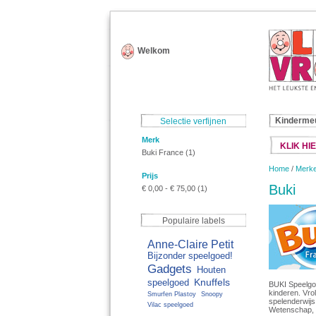
Welkom
Kinderme
Selectie verfijnen
Merk
KLIK HIE
Buki France
(1)
Home
/
Merk
Prijs
Buki
€ 0,00
-
€ 75,00
(1)
Populaire labels
Anne-Claire Petit
Bijzonder speelgoed!
Gadgets
Houten
Knuffels
speelgoed
BUKI Speelgoe
kinderen. Vro
Smurfen Plastoy
Snoopy
spelenderwijs
Vilac speelgoed
Wetenschap, Cu