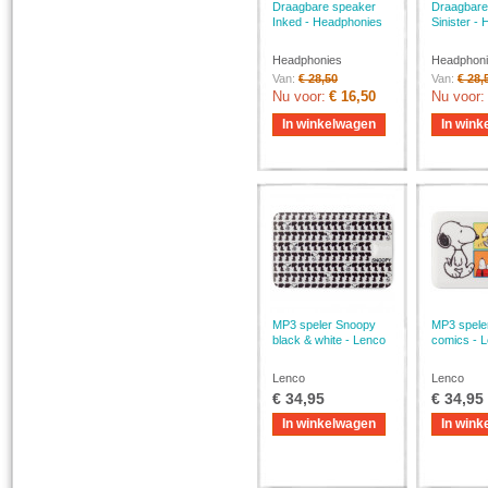
Draagbare speaker
Draagbare
Inked - Headphonies
Sinister -
Headphonies
Headphon
Van:
€ 28,50
Van:
€ 28,
Nu voor:
€ 16,50
Nu voor:
In winkelwagen
In wink
MP3 speler Snoopy
MP3 spele
black & white - Lenco
comics - 
Lenco
Lenco
€ 34,95
€ 34,95
In winkelwagen
In wink