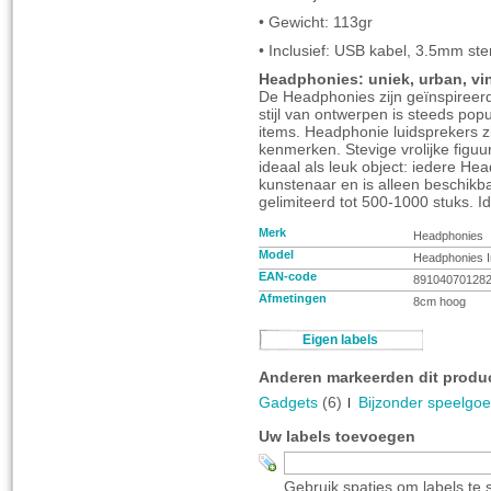
• Gewicht: 113gr
• Inclusief: USB kabel, 3.5mm ste
Headphonies: uniek, urban, vi
De Headphonies zijn geïnspireerd
stijl van ontwerpen is steeds popu
items. Headphonie luidsprekers zi
kenmerken. Stevige vrolijke figuu
ideaal als leuk object: iedere H
kunstenaar en is alleen beschikb
gelimiteerd tot 500-1000 stuks. 
Merk
Headphonies
Model
Headphonies 
EAN-code
89104070128
Afmetingen
8cm hoog
Eigen labels
Anderen markeerden dit produc
Gadgets
(6)
Bijzonder speelgoe
Uw labels toevoegen
Gebruik spaties om labels te 