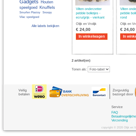
Gadgets
Houten
Knuffels
speelgoed
Vilten onderzetter
Vilten onde
Smurfen Plastoy
Snoopy
pebble bolletjes -
pebble bolle
Vilac speelgoed
ecru/grijs - vierkant
rond
Olijk en Vrolijk
Olijk en Vro
Alle labels bekijken
€ 24,00
€ 24,00
In winkelwagen
In wink
2 artikel(en)
Tonen als:
Service
FAQ
Betaalmogelijkh
Verzending
copyright © 2026 Olijk en 