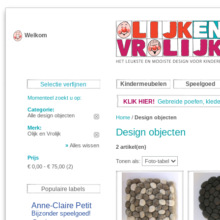
Welkom
Kindermeubelen
Speelgoed
Selectie verfijnen
Momenteel zoekt u op:
KLIK HIER!
Gebreide poefen, klede
Categorie:
Alle design objecten
Home
/
Design objecten
Merk:
Design objecten
Olijk en Vrolijk
»
Alles wissen
2 artikel(en)
Prijs
Tonen als:
€ 0,00
-
€ 75,00
(2)
Populaire labels
Anne-Claire Petit
Bijzonder speelgoed!