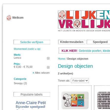
Welkom
Kindermeubelen
Speelgoed
Selectie verfijnen
Momenteel zoekt u op:
KLIK HIER!
Gebreide poefen, klede
Merk:
Lenco
Home
/
Design objecten
Prijs:
Design objecten
€ 0,00 - € 75,00
»
Alles wissen
2 artikel(en)
Categorie
Tonen als:
Snoopy
(2)
Populaire labels
Anne-Claire Petit
Bijzonder speelgoed!