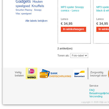
Gadgets
Houten
Knuffels
speelgoed
MP3 speler Snoopy
MP3 spele
Smurfen Plastoy
Snoopy
comics - Lenco
black & wh
Vilac speelgoed
Lenco
Lenco
Alle labels bekijken
€ 34,95
€ 34,95
In winkelwagen
In wink
2 artikel(en)
Tonen als:
Service
FAQ
Betaalmogelijkh
Verzending
copyright © 2026 Olijk en 