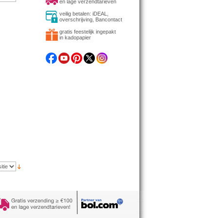
en lage verzendtarieven
veilig betalen: iDEAL,
overschrijving, Bancontact
gratis feestelijk ingepakt
in kadopapier