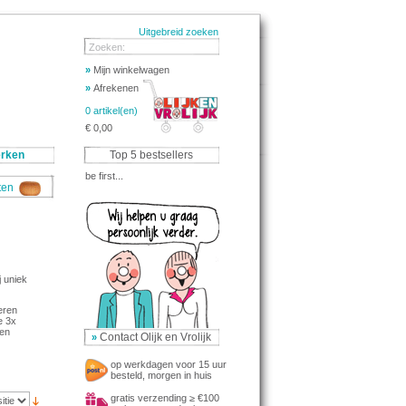
Uitgebreid zoeken
Zoeken:
»
Mijn winkelwagen
»
Afrekenen
0 artikel(en)
€ 0,00
rken
Top 5 bestsellers
be first...
aten
j uniek
eren
e 3x
een
Contact Olijk en Vrolijk
»
op werkdagen voor 15 uur
besteld, morgen in huis
gratis verzending ≥ €100