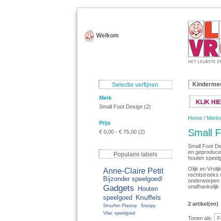
Welkom
Kinderme
Selectie verfijnen
Merk
KLIK HIE
Small Foot Design
(2)
Home
/
Merk
Prijs
Small F
€ 0,00
-
€ 75,00
(2)
Small Foot De
en geproducee
Populaire labels
houten speelg
Olijk en Vrol
Anne-Claire Petit
rechtstreeks 
Bijzonder speelgoed!
onderworpen a
Gadgets
onafhankelijk 
Houten
Knuffels
speelgoed
2 artikel(en)
Smurfen Plastoy
Snoopy
Vilac speelgoed
Tonen als: