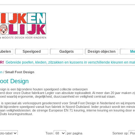
ubelen
Speelgoed
Gadgets
Design objecten
Me
R!
Gebreide poefen, kleden, zitzakken en kussens in verschillende kleuren en m
en
/
Small Foot Design
oot Design
sign is een bijzondere houten speelgoed collectie ontworpen
rd door onze Duitse fabrikant Legler van absolute topkwaliteit. Al meer dan 20 jaar maken zi
oed waarbij ergonomie, degelijkheid, duurzaamheid en veiligheid centraal staan.
ijk is speciaal als verkooppunt geselecteerd voor Small Foot Design in Nederland en wij import
dit bijzondere speelgoed vanuit hun fabriek in Noord-Duitsland. Ieder product wordt ten minst
an veiligheidstesten: de strenge Europese EN 71 keuring, interne keuring en keuring door 
Duits keuringsinstituut.
Toon
per pagina
Sorteer op