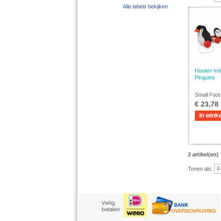
Alle labels bekijken
Houten tre
Pinguins
Small Foot
€ 23,78
In wink
2 artikel(en)
Tonen als: