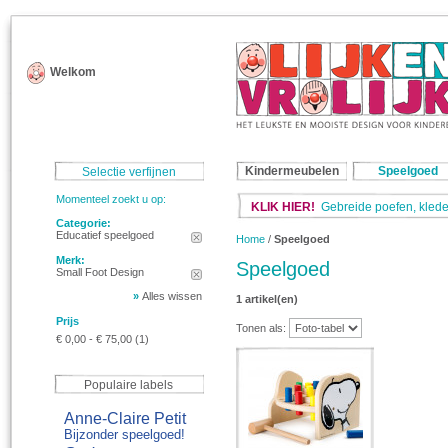
Welkom
Kindermeubelen
Speelgoed
Selectie verfijnen
Momenteel zoekt u op:
KLIK HIER!
Gebreide poefen, klede
Categorie:
Educatief speelgoed
Home
/
Speelgoed
Merk:
Speelgoed
Small Foot Design
»
Alles wissen
1 artikel(en)
Prijs
Tonen als:
€ 0,00
-
€ 75,00
(1)
Populaire labels
Anne-Claire Petit
Bijzonder speelgoed!