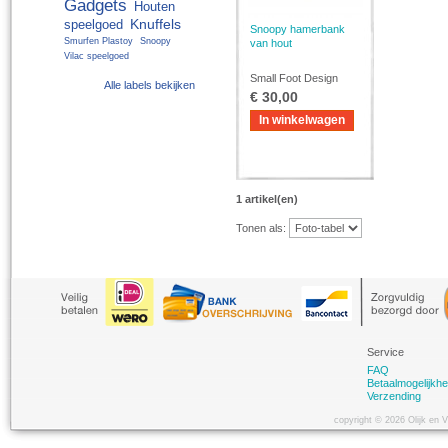
Gadgets
Houten
Knuffels
speelgoed
Snoopy hamerbank
Smurfen Plastoy
Snoopy
van hout
Vilac speelgoed
Small Foot Design
Alle labels bekijken
€ 30,00
In winkelwagen
1 artikel(en)
Tonen als:
Service
FAQ
Betaalmogelijkh
Verzending
copyright © 2026 Olijk en 