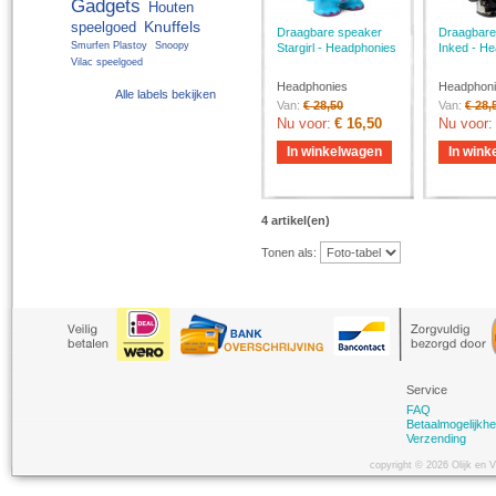
Gadgets
Houten
Knuffels
speelgoed
Draagbare speaker
Draagbare
Smurfen Plastoy
Snoopy
Stargirl - Headphonies
Inked - H
Vilac speelgoed
Headphonies
Headphon
Alle labels bekijken
Van:
€ 28,50
Van:
€ 28,
Nu voor:
€ 16,50
Nu voor:
In winkelwagen
In wink
4 artikel(en)
Tonen als:
Service
FAQ
Betaalmogelijkh
Verzending
copyright © 2026 Olijk en 