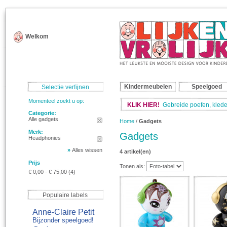
Welkom
Kindermeubelen
Speelgoed
Selectie verfijnen
Momenteel zoekt u op:
KLIK HIER!
Gebreide poefen, klede
Categorie:
Alle gadgets
Home
/
Gadgets
Merk:
Gadgets
Headphonies
»
Alles wissen
4 artikel(en)
Prijs
Tonen als:
€ 0,00
-
€ 75,00
(4)
Populaire labels
Anne-Claire Petit
Bijzonder speelgoed!