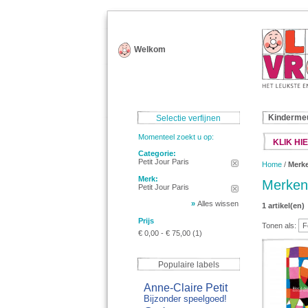
Welkom
Kinderme
Selectie verfijnen
Momenteel zoekt u op:
KLIK HIE
Categorie:
Petit Jour Paris
Home
/
Merk
Merk:
Merken
Petit Jour Paris
»
Alles wissen
1 artikel(en)
Prijs
Tonen als:
€ 0,00
-
€ 75,00
(1)
Populaire labels
Anne-Claire Petit
Bijzonder speelgoed!