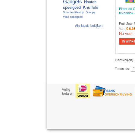
Gadgets
Houten
Knuffels
speelgoed
Elmer de Ol
Smurfen Plastoy
Snoopy
tekenblok 
Vilac speelgoed
Petit Jour 
Alle labels bekijken
Van:
€ 6,9
Nu voor:
In wink
1 artikel(en)
Tonen als: