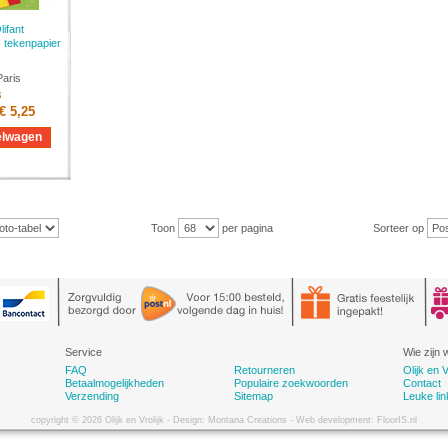
ifant
- tekenpapier
Paris
8
€ 5,25
elwagen
Toon
per pagina
Sorteer op
Service
Wie zijn w
FAQ
Retourneren
Olijk en V
Betaalmogelijkheden
Populaire zoekwoorden
Contact
Verzending
Sitemap
Leuke lin
copyright © 2026 Olijk en Vrolijk - Design: Montana Creations - Web development: FloorIS.nl