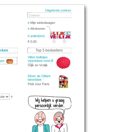
Uitgebreid zoeken
Zoeken:
»
Mijn winkelwagen
»
Afrekenen
0 artikel(en)
€ 0,00
rken
Top 5 bestsellers
Vilten bolletjes
aten
vloerkleed rond Ø
150cm - rood wit
Olijk en Vrolijk
Elmer de Olifant
tekenblok -
tekenpapier
Petit Jour Paris