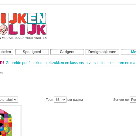
ubelen
Speelgoed
Gadgets
Design objecten
Me
R!
Gebreide poefen, kleden, zitzakken en kussens in verschillende kleuren en m
en
Toon
per pagina
Sorteer op