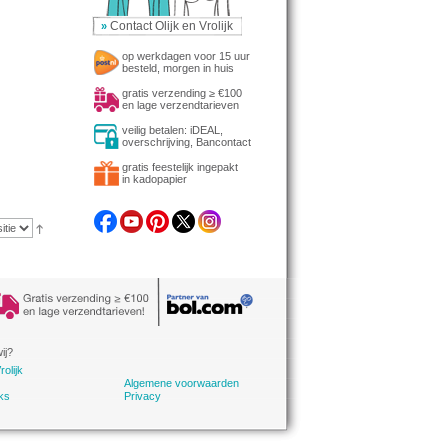
Contact Olijk en Vrolijk
»
op werkdagen voor 15 uur
besteld, morgen in huis
gratis verzending ≥ €100
en lage verzendtarieven
veilig betalen: iDEAL,
overschrijving, Bancontact
gratis feestelijk ingepakt
in kadopapier
ij?
rolijk
Algemene voorwaarden
ks
Privacy