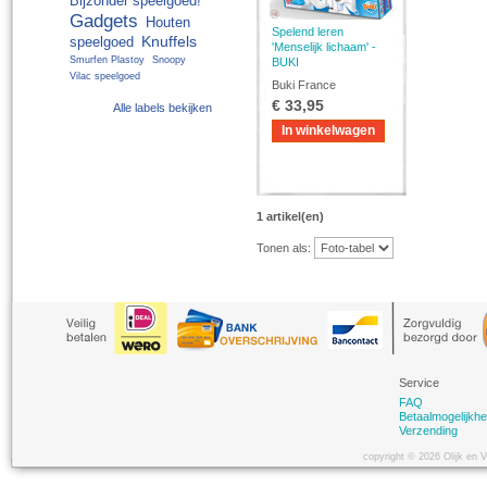
Bijzonder speelgoed!
Gadgets
Houten
Spelend leren
Knuffels
speelgoed
'Menselijk lichaam' -
Smurfen Plastoy
Snoopy
BUKI
Vilac speelgoed
Buki France
€ 33,95
Alle labels bekijken
In winkelwagen
1 artikel(en)
Tonen als:
Service
FAQ
Betaalmogelijkh
Verzending
copyright © 2026 Olijk en 