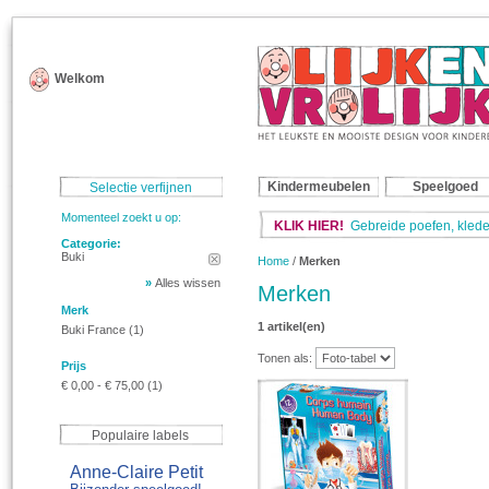
Welkom
Kindermeubelen
Speelgoed
Selectie verfijnen
Momenteel zoekt u op:
KLIK HIER!
Gebreide poefen, klede
Categorie:
Buki
Home
/
Merken
»
Alles wissen
Merken
Merk
1 artikel(en)
Buki France
(1)
Tonen als:
Prijs
€ 0,00
-
€ 75,00
(1)
Populaire labels
Anne-Claire Petit