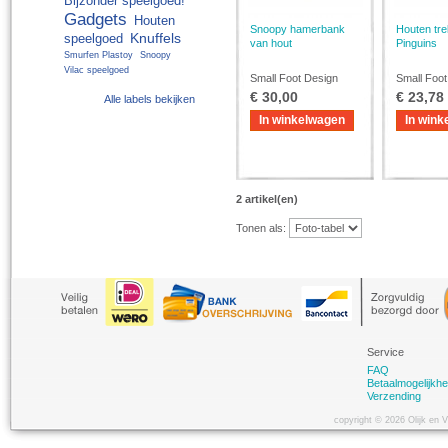
Bijzonder speelgoed!
Gadgets
Houten
Snoopy hamerbank
Houten tre
Knuffels
speelgoed
van hout
Pinguins
Smurfen Plastoy
Snoopy
Vilac speelgoed
Small Foot Design
Small Foot
€ 30,00
€ 23,78
Alle labels bekijken
In winkelwagen
In wink
2 artikel(en)
Tonen als:
Service
FAQ
Betaalmogelijkh
Verzending
copyright © 2026 Olijk en 