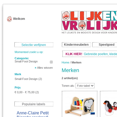
Welkom
Kindermeubelen
Speelgoed
Selectie verfijnen
Momenteel zoekt u op:
KLIK HIER!
Gebreide poefen, klede
Categorie:
Small Foot Design
Home
/
Merken
»
Alles wissen
Merken
Merk
2 artikel(en)
Small Foot Design
(2)
Tonen als:
Prijs
€ 0,00
-
€ 75,00
(2)
Populaire labels
Anne-Claire Petit