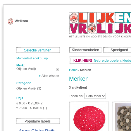
Welkom
Kindermeubelen
Speelgoed
Selectie verfijnen
Momenteel zoekt u op:
KLIK HIER!
Gebreide poefen, klede
Merk:
Olijk en Vrolijk
Home
/
Merken
»
Alles wissen
Merken
Categorie
3 artikel(en)
Olijk en Vrolijk
(3)
Tonen als:
Prijs
€ 0,00
-
€ 75,00
(2)
€ 75,00
-
€ 150,00
(1)
Populaire labels