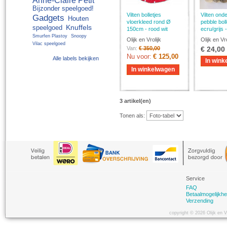
Anne-Claire Petit
Bijzonder speelgoed!
Vilten bolletjes
Vilten onde
Gadgets
Houten
vloerkleed rond Ø
pebble boll
Knuffels
speelgoed
150cm - rood wit
ecru/grijs 
Smurfen Plastoy
Snoopy
Olijk en Vrolijk
Olijk en Vro
Vilac speelgoed
Van:
€ 350,00
€ 24,00
Nu voor:
€ 125,00
Alle labels bekijken
In wink
In winkelwagen
3 artikel(en)
Tonen als:
Service
FAQ
Betaalmogelijkh
Verzending
copyright © 2026 Olijk en 