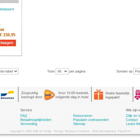
bbelpaard
n
,00
€ 158,95
elwagen
Toon
per pagina
Sorteer op
Service
Wie zijn w
FAQ
Retourneren
Olijk en V
Betaalmogelijkheden
Populaire zoekwoorden
Contact
Verzending
Sitemap
Leuke lin
copyright © 2026 Olijk en Vrolijk - Design: Montana Creations - Web development: FloorIS.nl