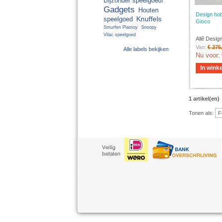
Bijzonder speelgoed!
Gadgets
Houten
Design ho
Knuffels
speelgoed
Gioco
Smurfen Plastoy
Snoopy
Vilac speelgoed
Allê Desig
Van:
€ 275
Alle labels bekijken
Nu voor:
In wink
1 artikel(en)
Tonen als: