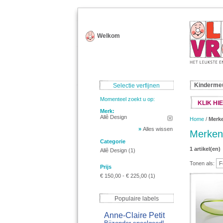
Welkom
Kinderme
Selectie verfijnen
Momenteel zoekt u op:
KLIK HIE
Merk:
Allê Design
Home
/
Merk
»
Alles wissen
Merken
Categorie
1 artikel(en)
Allê Design
(1)
Tonen als:
Prijs
€ 150,00
-
€ 225,00
(1)
Populaire labels
Anne-Claire Petit