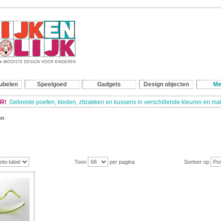
ubelen
Speelgoed
Gadgets
Design objecten
Me
R!
Gebreide poefen, kleden, zitzakken en kussens in verschillende kleuren en m
en
Toon
per pagina
Sorteer op