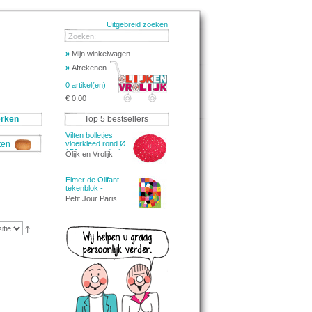
Uitgebreid zoeken
Zoeken:
»
Mijn winkelwagen
»
Afrekenen
0 artikel(en)
€ 0,00
rken
Top 5 bestsellers
Vilten bolletjes
aten
vloerkleed rond Ø
150cm - rood wit
Olijk en Vrolijk
Elmer de Olifant
tekenblok -
tekenpapier
Petit Jour Paris