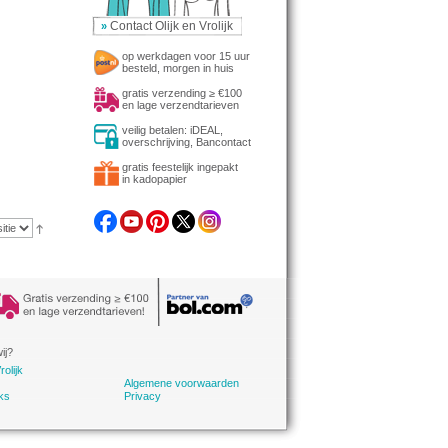
Contact Olijk en Vrolijk
»
op werkdagen voor 15 uur
besteld, morgen in huis
gratis verzending ≥ €100
en lage verzendtarieven
veilig betalen: iDEAL,
overschrijving, Bancontact
gratis feestelijk ingepakt
in kadopapier
ij?
rolijk
Algemene voorwaarden
ks
Privacy