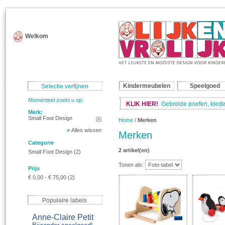
Welkom
Kindermeubelen
Speelgoed
Selectie verfijnen
Momenteel zoekt u op:
KLIK HIER!
Gebreide poefen, klede
Merk:
Small Foot Design
Home
/
Merken
»
Alles wissen
Merken
Categorie
2 artikel(en)
Small Foot Design
(2)
Tonen als:
Prijs
€ 0,00
-
€ 75,00
(2)
Populaire labels
Anne-Claire Petit