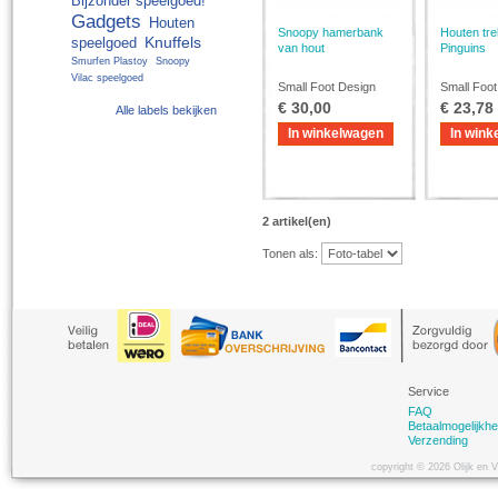
Bijzonder speelgoed!
Gadgets
Houten
Snoopy hamerbank
Houten tre
Knuffels
speelgoed
van hout
Pinguins
Smurfen Plastoy
Snoopy
Vilac speelgoed
Small Foot Design
Small Foot
€ 30,00
€ 23,78
Alle labels bekijken
In winkelwagen
In wink
2 artikel(en)
Tonen als:
Service
FAQ
Betaalmogelijkh
Verzending
copyright © 2026 Olijk en 