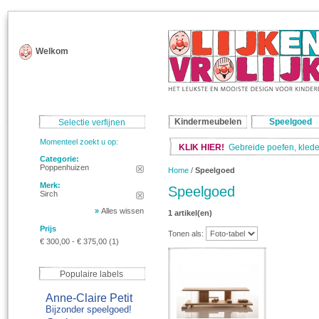
Welkom
Kindermeubelen
Speelgoed
Selectie verfijnen
Momenteel zoekt u op:
KLIK HIER!
Gebreide poefen, klede
Categorie:
Poppenhuizen
Home
/
Speelgoed
Merk:
Speelgoed
Sirch
»
Alles wissen
1 artikel(en)
Prijs
Tonen als:
€ 300,00
-
€ 375,00
(1)
Populaire labels
Anne-Claire Petit
Bijzonder speelgoed!