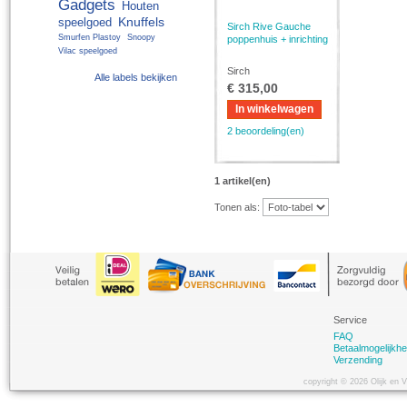
Gadgets
Houten
Knuffels
speelgoed
Sirch Rive Gauche
Smurfen Plastoy
Snoopy
poppenhuis + inrichting
Vilac speelgoed
Sirch
Alle labels bekijken
€ 315,00
In winkelwagen
2 beoordeling(en)
1 artikel(en)
Tonen als:
Service
FAQ
Betaalmogelijkh
Verzending
copyright © 2026 Olijk en 