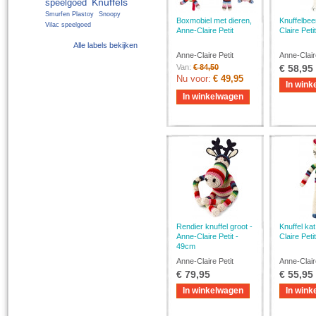
Knuffels
speelgoed
Smurfen Plastoy
Snoopy
Boxmobiel met dieren,
Knuffelbee
Vilac speelgoed
Anne-Claire Petit
Claire Peti
Alle labels bekijken
Anne-Claire Petit
Anne-Clair
Van:
€ 84,50
€ 58,95
Nu voor:
€ 49,95
In wink
In winkelwagen
Rendier knuffel groot -
Knuffel ka
Anne-Claire Petit -
Claire Peti
49cm
Anne-Claire Petit
Anne-Clair
€ 79,95
€ 55,95
In winkelwagen
In wink