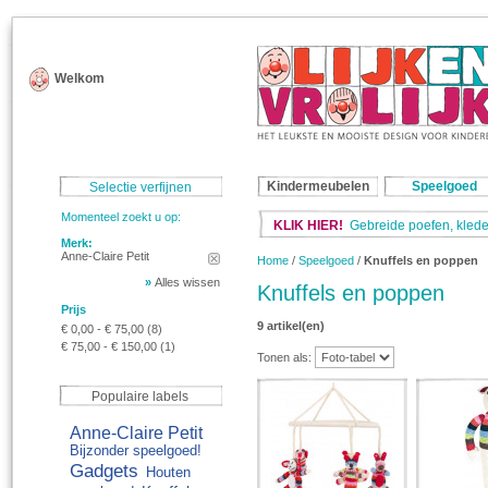
Welkom
Kindermeubelen
Speelgoed
Selectie verfijnen
Momenteel zoekt u op:
KLIK HIER!
Gebreide poefen, klede
Merk:
Anne-Claire Petit
Home
/
Speelgoed
/
Knuffels en poppen
»
Alles wissen
Knuffels en poppen
Prijs
9 artikel(en)
€ 0,00
-
€ 75,00
(8)
€ 75,00
-
€ 150,00
(1)
Tonen als:
Populaire labels
Anne-Claire Petit
Bijzonder speelgoed!
Gadgets
Houten