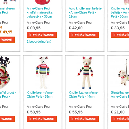
met dieren,
Anne-Claire Petit
Auto knuffel met belletje
Knuffel vark
 Petit
knuffel matroesjka
- Anne-Claire Petit -
belletje - Ann
baboesjka - 33cm
22cm
Petit - 30cm
 Petit
Anne-Claire Petit
Anne-Claire Petit
Anne-Claire P
50
€ 69,95
€ 42,00
€ 33,95
€ 49,95
In winkelwagen
In winkelwagen
In winke
elwagen
1 beoordeling(en)
ffel groot -
Knuffelbeer - Anne-
Knuffel kat van Anne-
Sleutelhanger
 Petit -
Claire Petit - 35cm
Claire Petit - 44cm
Anne-Claire P
 Petit
Anne-Claire Petit
Anne-Claire Petit
Anne-Claire P
€ 58,95
€ 55,95
€ 21,00
elwagen
In winkelwagen
In winkelwagen
In winke