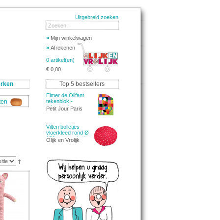
Uitgebreid zoeken
Zoeken:
»
Mijn winkelwagen
»
Afrekenen
0 artikel(en)
€ 0,00
rken
Top 5 bestsellers
Elmer de Olifant
aten
tekenblok -
tekenpapier
Petit Jour Paris
Vilten bolletjes
vloerkleed rond Ø
150cm - rood wit
Olijk en Vrolijk