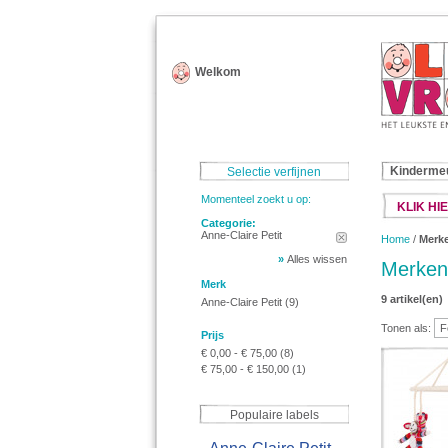
Welkom
Kinderme
Selectie verfijnen
Momenteel zoekt u op:
KLIK HIE
Categorie:
Anne-Claire Petit
Home
/
Merk
»
Alles wissen
Merken
Merk
9 artikel(en)
Anne-Claire Petit
(9)
Tonen als:
Prijs
€ 0,00
-
€ 75,00
(8)
€ 75,00
-
€ 150,00
(1)
Populaire labels