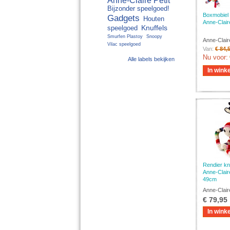
Anne-Claire Petit
Bijzonder speelgoed!
Boxmobiel 
Gadgets
Houten
Anne-Claire
Knuffels
speelgoed
Smurfen Plastoy
Snoopy
Anne-Claire
Vilac speelgoed
Van:
€ 84,
Nu voor:
Alle labels bekijken
In wink
Rendier knu
Anne-Claire
49cm
Anne-Claire
€ 79,95
In wink