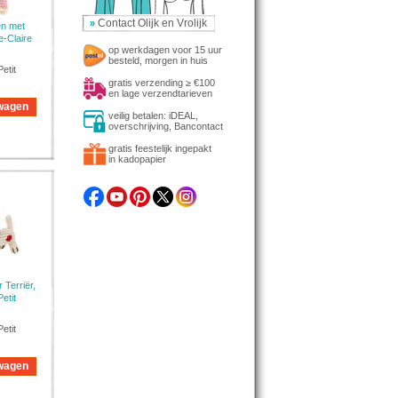
Contact Olijk en Vrolijk
»
en met
e-Claire
op werkdagen voor 15 uur
besteld, morgen in huis
etit
gratis verzending ≥ €100
en lage verzendtarieven
lwagen
veilig betalen: iDEAL,
overschrijving, Bancontact
gratis feestelijk ingepakt
in kadopapier
 Terriër,
etit
etit
lwagen