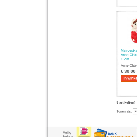
Matroesjka
Anne-Claire
16cm
Anne-Claire
€ 30,00
In wink
9 artikel(en)
Tonen als: