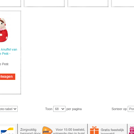
 knuffel van
 Petit -
 Petit
elwagen
Toon
per pagina
Sorteer op