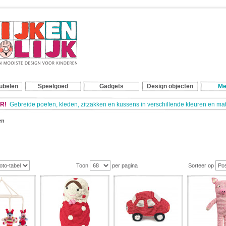
ubelen
Speelgoed
Gadgets
Design objecten
Me
R!
Gebreide poefen, kleden, zitzakken en kussens in verschillende kleuren en m
en
Toon
per pagina
Sorteer op