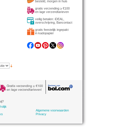
besteld, morgen in huis
gratis verzending ≥ €100
en lage verzendtarieven
veilig betalen: iDEAL,
overschrijving, Bancontact
gratis feestelijk ingepakt
in kadopapier
ij?
rolijk
Algemene voorwaarden
ks
Privacy