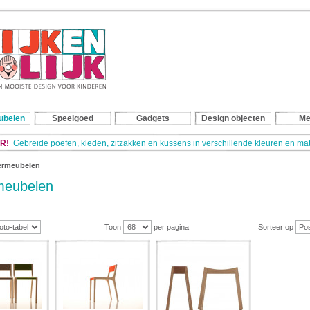
ubelen
Speelgoed
Gadgets
Design objecten
Me
R!
Gebreide poefen, kleden, zitzakken en kussens in verschillende kleuren en m
ermeubelen
meubelen
Toon
per pagina
Sorteer op