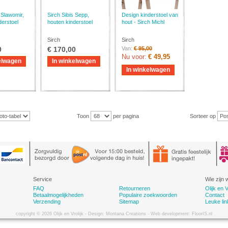
 Slawomir,
Sirch Sibis Sepp,
Design kinderstoel van
derstoel
houten kinderstoel
hout - Sirch Michl
Sirch
Sirch
0
€ 170,00
Van:
€ 95,00
Nu voor:
€ 49,95
elwagen
In winkelwagen
In winkelwagen
Toon
per pagina
Sorteer op
Service
Wie zijn w
FAQ
Retourneren
Olijk en V
Betaalmogelijkheden
Populaire zoekwoorden
Contact
Verzending
Sitemap
Leuke lin
copyright © 2026 Olijk en Vrolijk - Design: Montana Creations - Web development: FloorIS.nl