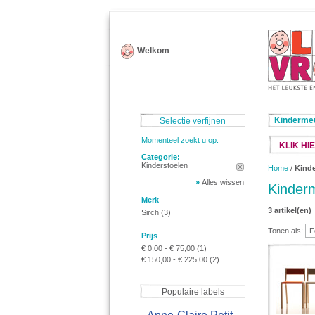
Welkom
Kinderme
Selectie verfijnen
Momenteel zoekt u op:
KLIK HIE
Categorie:
Kinderstoelen
Home
/
Kind
»
Alles wissen
Kinder
Merk
3 artikel(en)
Sirch
(3)
Tonen als:
Prijs
€ 0,00
-
€ 75,00
(1)
€ 150,00
-
€ 225,00
(2)
Populaire labels