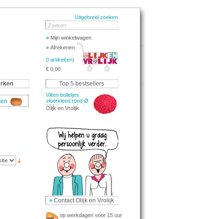
Uitgebreid zoeken
Zoeken:
»
Mijn winkelwagen
»
Afrekenen
0 artikel(en)
€ 0,00
rken
Top 5 bestsellers
Vilten bolletjes
aten
vloerkleed rond Ø
150cm - rood wit
Olijk en Vrolijk
Contact Olijk en Vrolijk
»
op werkdagen voor 15 uur