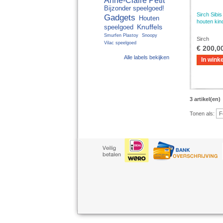
Anne-Claire Petit
Bijzonder speelgoed!
Sirch Sibis
Gadgets
Houten
houten kin
Knuffels
speelgoed
Smurfen Plastoy
Snoopy
Sirch
Vilac speelgoed
€ 200,0
Alle labels bekijken
In wink
3 artikel(en)
Tonen als: