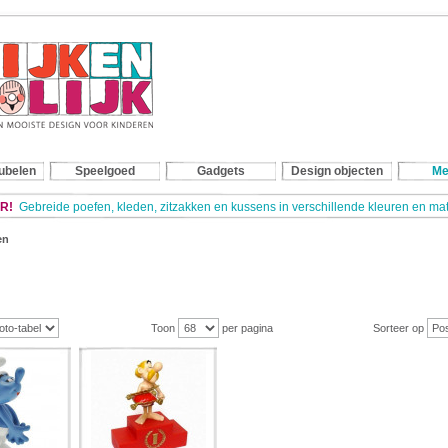
ubelen
Speelgoed
Gadgets
Design objecten
Me
R!
Gebreide poefen, kleden, zitzakken en kussens in verschillende kleuren en m
en
Toon
per pagina
Sorteer op