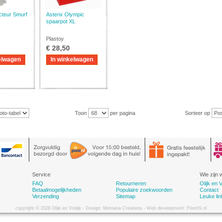
cteur Smurf
Asterix Olympic
spaarpot XL
Plastoy
€ 28,50
elwagen
In winkelwagen
Toon
per pagina
Sorteer op
Service
Wie zijn w
FAQ
Retourneren
Olijk en V
Betaalmogelijkheden
Populaire zoekwoorden
Contact
Verzending
Sitemap
Leuke lin
copyright © 2026 Olijk en Vrolijk - Design: Montana Creations - Web development: FloorIS.nl