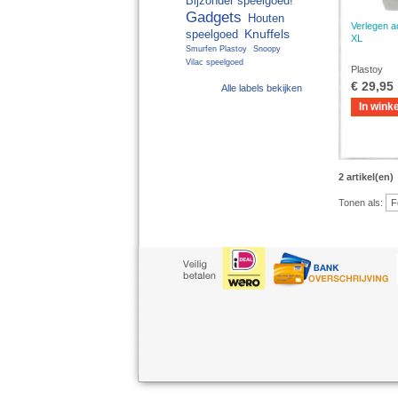
Bijzonder speelgoed!
Gadgets
Houten
Verlegen a
Knuffels
speelgoed
XL
Smurfen Plastoy
Snoopy
Vilac speelgoed
Plastoy
€ 29,95
Alle labels bekijken
In wink
2 artikel(en)
Tonen als: