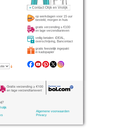
Contact Olijk en Vrolijk
»
op werkdagen voor 15 uur
besteld, morgen in huis
gratis verzending ≥ €100
en lage verzendtarieven
veilig betalen: iDEAL,
overschrijving, Bancontact
gratis feestelijk ingepakt
in kadopapier
ij?
rolijk
Algemene voorwaarden
ks
Privacy