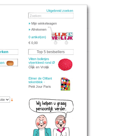
Uitgebreid zoeken
Zoeken:
»
Mijn winkelwagen
»
Afrekenen
0 artikel(en)
€ 0,00
rken
Top 5 bestsellers
Vilten bolletjes
aten
vloerkleed rond Ø
150cm - rood wit
Olijk en Vrolijk
Elmer de Olifant
tekenblok -
tekenpapier
Petit Jour Paris