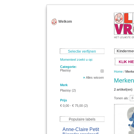
Welkom
Kinderme
Selectie verfijnen
Momenteel zoekt u op:
KLIK HIE
Categorie:
Plastoy
Home
/
Merk
»
Alles wissen
Merken
Merk
2 artikel(en)
Plastoy
(2)
Tonen als:
Prijs
€ 0,00
-
€ 75,00
(2)
Populaire labels
Anne-Claire Petit