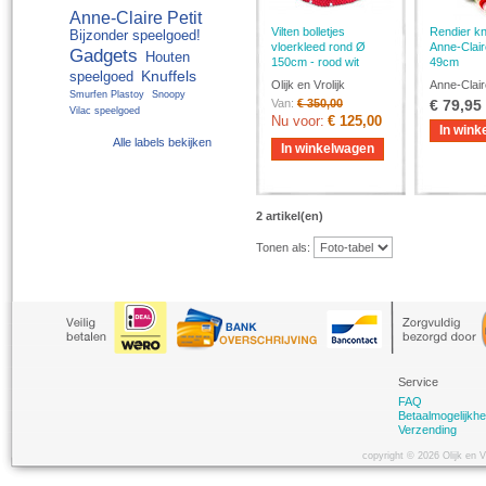
Anne-Claire Petit
Vilten bolletjes
Rendier knu
Bijzonder speelgoed!
vloerkleed rond Ø
Anne-Claire
Gadgets
Houten
150cm - rood wit
49cm
Knuffels
speelgoed
Olijk en Vrolijk
Anne-Clair
Smurfen Plastoy
Snoopy
Van:
€ 350,00
€ 79,95
Vilac speelgoed
Nu voor:
€ 125,00
In wink
Alle labels bekijken
In winkelwagen
2 artikel(en)
Tonen als:
Service
FAQ
Betaalmogelijkh
Verzending
copyright © 2026 Olijk en 