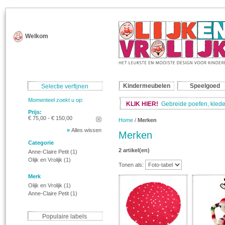
Welkom
Kindermeubelen
Speelgoed
Selectie verfijnen
Momenteel zoekt u op:
KLIK HIER!
Gebreide poefen, klede
Prijs:
€ 75,00 - € 150,00
Home
/
Merken
»
Alles wissen
Merken
Categorie
2 artikel(en)
Anne-Claire Petit
(1)
Olijk en Vrolijk
(1)
Tonen als:
Merk
Olijk en Vrolijk
(1)
Anne-Claire Petit
(1)
Populaire labels