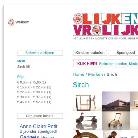
Welkom
Kindermeubelen
Speelgoed
Selectie verfijnen
Merk
KLIK HIER!
Gebreide poefen, klede
Sirch
(6)
Home
/
Merken
/
Sirch
Prijs
€ 0,00
-
€ 75,00
(1)
Sirch
€ 150,00
-
€ 225,00
(2)
€ 225,00
-
€ 300,00
(1)
€ 300,00
-
€ 375,00
(1)
€ 450,00
-
€ 525,00
(1)
Populaire labels
Anne-Claire Petit
Bijzonder speelgoed!
Gadgets
Houten