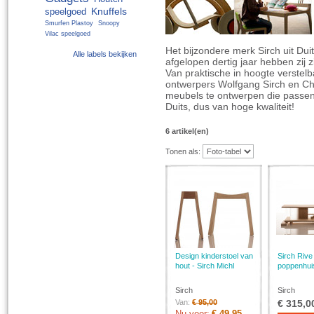
Knuffels
speelgoed
Smurfen Plastoy
Snoopy
Vilac speelgoed
Het bijzondere merk Sirch uit Du
Alle labels bekijken
afgelopen dertig jaar hebben zij 
Van praktische in hoogte verstelb
ontwerpers Wolfgang Sirch en Chr
meubels te ontwerpen die passen in
Duits, dus van hoge kwaliteit!
6 artikel(en)
Tonen als:
Design kinderstoel van
Sirch Riv
hout - Sirch Michl
poppenhuis
Sirch
Sirch
Van:
€ 95,00
€ 315,0
Nu voor:
€ 49,95