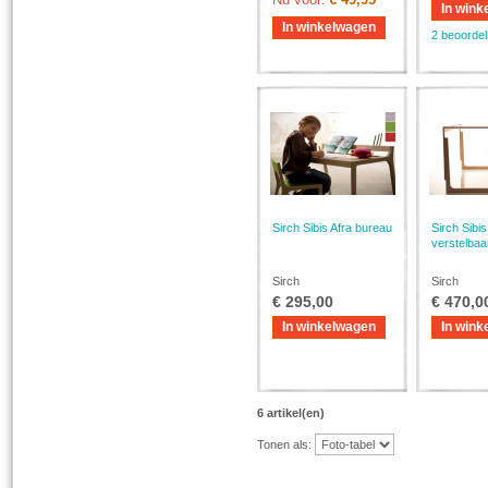
In wink
In winkelwagen
2 beoordel
Sirch Sibis Afra bureau
Sirch Sibi
verstelbaa
Sirch
Sirch
€ 295,00
€ 470,0
In winkelwagen
In wink
6 artikel(en)
Tonen als: