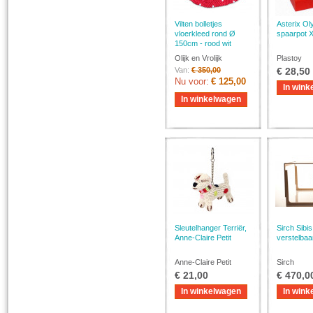
Vilten bolletjes
Asterix Ol
vloerkleed rond Ø
spaarpot 
150cm - rood wit
Olijk en Vrolijk
Plastoy
Van:
€ 350,00
€ 28,50
Nu voor:
€ 125,00
In wink
In winkelwagen
Sleutelhanger Terriër,
Sirch Sibi
Anne-Claire Petit
verstelbaa
Anne-Claire Petit
Sirch
€ 21,00
€ 470,0
In winkelwagen
In wink