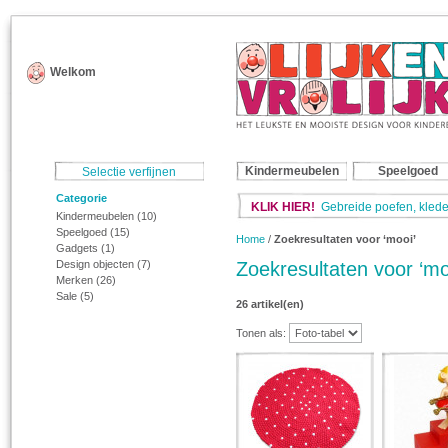
Welkom
Kindermeubelen
Speelgoed
Selectie verfijnen
Categorie
KLIK HIER!
Gebreide poefen, klede
Kindermeubelen
(10)
Speelgoed
(15)
Home
/
Zoekresultaten voor ‘mooi’
Gadgets
(1)
Design objecten
(7)
Zoekresultaten voor ‘mo
Merken
(26)
Sale
(5)
26 artikel(en)
Tonen als: