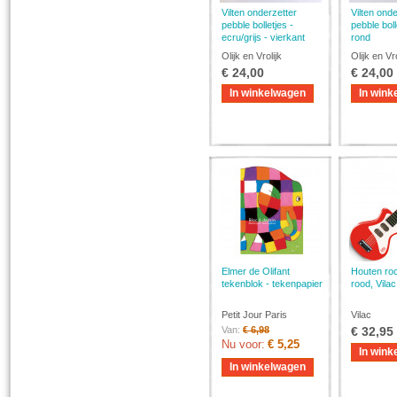
Vilten onderzetter
Vilten onde
pebble bolletjes -
pebble bolle
ecru/grijs - vierkant
rond
Olijk en Vrolijk
Olijk en Vro
€ 24,00
€ 24,00
In winkelwagen
In wink
Elmer de Olifant
Houten roc
tekenblok - tekenpapier
rood, Vilac
Petit Jour Paris
Vilac
Van:
€ 6,98
€ 32,95
Nu voor:
€ 5,25
In wink
In winkelwagen