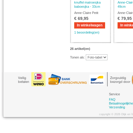
knuffel matroesjka
Anne-Claire
baboesjka - 33cm
49cm
Anne-Claire Petit
Anne-Clair
€ 69,95
€ 79,95
In winkelwagen
In wink
1 beoordeling(en)
26 artikel(en)
Tonen als:
Service
FAQ
Betaalmogelijkh
Verzending
copyright © 2026 Olijk en 